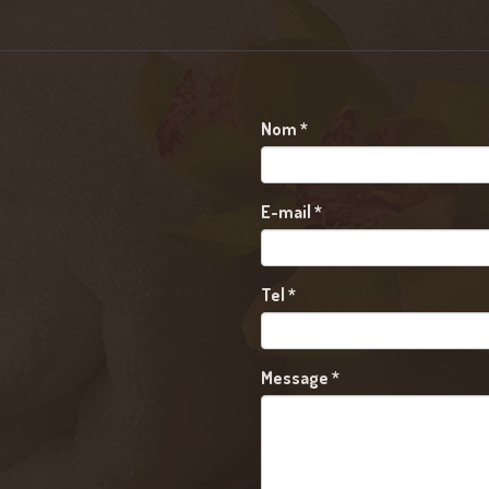
Nom
*
E-mail
*
Tel
*
Message
*