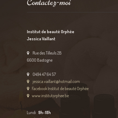
Contactez-moi
Institut de beauté Orphée
Jessica Vaillant
Rue des Tilleuls 2B
6600 Bastogne
0494 47 64 57
jessica.vaillant@hotmail.com
Facebook Institut de beauté Orphée
www.institutorphee.be
Lundi :
9h
-18h